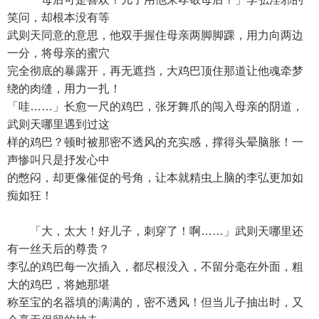
笑问，却根本没有等
武则天同意的意思，他双手握住母亲两脚脚踝，用力向两边
一分，将母亲的蜜穴
完全彻底的暴露开，再无遮挡，大鸡巴顶住那道让他魂牵梦
绕的肉缝，用力一扎！
「哇……」长愈一尺的鸡巴，张牙舞爪的闯入母亲的阴道，
武则天哪里遇到过这
样的鸡巴？顿时被那密不透风的充实感，撑得头晕脑胀！一
声惨叫只是抒发心中
的憋闷，却更像催促的号角，让本就精虫上脑的李弘更加如
痴如狂！
「大，太大！好儿子，刺穿了！啊……」武则天哪里还
有一丝天后的尊贵？
李弘的鸡巴每一次插入，都尽根没入，不留分毫在外面，粗
大的鸡巴，将她那堪
称至宝的名器填的满满的，密不透风！但当儿子抽出时，又