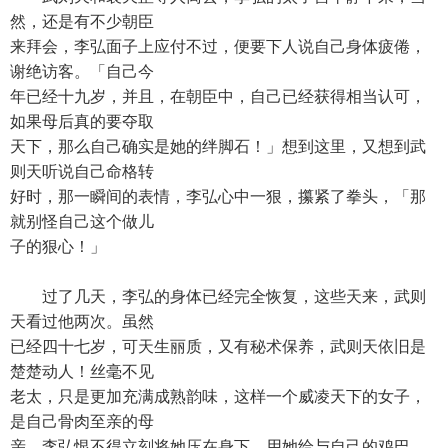
然，还是有不少朝臣
来拜会，李弘面子上应付不过，便要下人说自己身体疲倦，
谢绝访客。「自己今
年已经十九岁，并且，在朝臣中，自己已经获得相当认可，
如果母后真的要夺取
天下，那么自己确实是她的绊脚石！」想到这里，又想到武
则天听说自己命格转
好时，那一瞬间的表情，李弘心中一狠，攥紧了拳头，「那
就别怪自己这个做儿
子的狠心！」
过了几天，李弘的身体已经完全恢复，这些天来，武则
天看过他两次。虽然
已经四十七岁，可天生丽质，又有秘术保养，武则天依旧是
楚楚动人！丝毫不见
老太，只是更加充满成熟韵味，这样一个威凌天下的女子，
是自己骨肉至亲的母
亲，李弘恨不得立刻将她压在身下，用她给与自己的鸡巴，