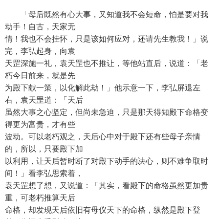
「母后既然有心大事，又知道我不会短命，怕是要对我
动手！自古，天家无
情！我也不会挂怀，只是该如何应对，还请先生教我！」说
完，李弘起身，向袁
天罡深施一礼，袁天罡也不推让，等他站直后，说道：「老
朽今日前来，就是先
为殿下献一策，以化解此劫！」他示意一下，李弘屏退左
右，袁天罡道：「天后
虽然大事之心坚定，但尚未急迫，只是那天得知殿下命格变
得更为富贵，才有些
波动。可以老朽观之，天后心中对于殿下还有些母子亲情
的，所以，只要殿下加
以利用，让天后暂时断了对殿下动手的决心，则不难争取时
间！」看李弘思索着，
袁天罡想了想，又说道：「其实，看殿下的命格虽然更加贵
重，可老朽推算天后
命格，却发现天后依旧有母仪天下的命格，纵然是殿下登