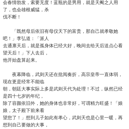
会春情勃发，索要无度！蓝瓶的是男用，就是天阉之人用
了，也会雄根威猛，杀
伐不断！
「既然母后依旧有母仪天下的富贵，那自己就孝敬她
吧！」李弘道：「派人
去通禀天后，就是孤身体已经大好，晚间去给天后送点心看
望天后！」下人去后，
他开始盘算起来。
夜幕降临，武则天还在批阅奏折，高宗皇帝一直体弱，
现在更是经常不能临
朝，朝廷大事实际上多是武则天代为处理！不过，纵然已经
是四十七岁的年纪，
除了容颜依旧外，她的身体也非常好，可谓精力旺盛！「娘
娘，太子殿下前来看
望您了！」想到儿子如此有孝心，武则天也是心里一暖，再
想到自己要做的大事，