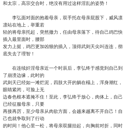
和太宗，高宗交合时，绝没有用过这样淫乱的姿势！
李弘面对面的抱着母亲，双手托在母亲屁股下，威风凛
凛站在地上，举重若
轻的将母亲托起，突然撤力，任由母亲落下，待自己鸡巴快
插入最里面时，腰部
发力上挺，鸡巴更加凶狠的插入，顶得武则天尖叫连连，彻
底失去了理智！
在连续奸淫母亲近一个时辰后，李弘终于感觉到自己到
了崩溃边缘，此时的
武则天已经如一滩烂泥，四肢大开的躺在榻上，浑身潮红，
眼睛紧闭，可脸上无
边春色根本遮掩不住！至此，李弘终于放心，肉体上，自己
已经征服母亲，只要
再接再厉，至少母亲从肉欲方面，会越来越离不开自己！自
己也就争取到了行动
的时间！他心里一松，将母亲双腿抬起，向胸前对折，同时