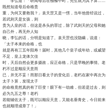
李弘道：「听闻母后在襁褓中时，先生就为其卜算……
既然知道母后命格贵
重，为何又要救我？」袁天罡又是一愣，当年他曾经说过，
若武则天是女孩，则
贵为人皇的话，但这是杀头的罪过，除了武则天的父母和她
自己外，再无外人知
晓，李弘的话，分明是知道了。袁天罡也没隐瞒，说道：
「太子本来的命格，也
就是再有三五年阳寿！届时，其他几个皇子或年幼，或威望
不足，皇上龙体欠佳
时，天后自然会更多摄政，应正命格，只是早晚的事情。老
朽不过是顺应天意而
已，并无不妥！而那日看太子的变化后，老朽在家中再次为
太子卜算，发现太子
的命格竟然真的有了巨变！眼下有一劫难，但若是过去，则
必为九五之尊！老朽
若能辅佐太子，既可以顺应天意，又能名垂青史，今日前来
也就顺理成章了！」