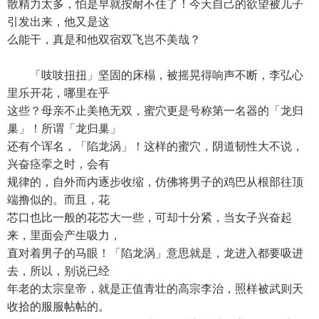
散精力太多，怕是早就按耐不住了！今天自己的欲望被儿子
引发出来，他又是这
么能干，真是和他双宿双飞岂不美哉？
「吱吱扭扭」坚固的床榻，被摇晃得响声不断，李弘心
里乐开花，哪里在乎
这些？母亲不止美艳无双，蜜穴更是号称第一名器的「龙归
巢」！所谓「龙归巢」
还有个诨名，「陷龙涡」！这样的蜜穴，阴道韧性大不说，
兴奋痉挛之时，会有
规律的，自外而内逐步收缩，仿佛将男子的鸡巴从根部往顶
端撸似的。而且，花
芯口也比一般的花芯大一些，可却十分紧，当女子兴奋起
来，里面会产生吸力，
直对着男子的马眼！「陷龙涡」意思就是，龙进入都要吸进
去，所以，别说已经
年老的太宗皇帝，就是正值青壮的高宗李治，照样被武则天
收拾的服服帖帖的。