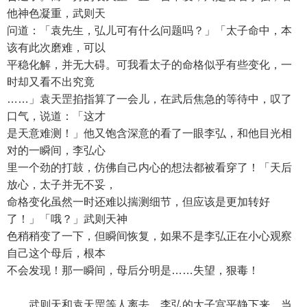
他神色凝重，武则天
问道：「袁先生，弘儿可有什么问题吗？」「太子命中，本
该有此次磨难，可以
平稳化解，并无大碍。可我看太子的命格似乎有些变化，一
时却又看不出究竟
……」袁天罡掐指算了一会儿，在武后焦急的等待中，叹了
口气，说道：「这才
是天意难测！」他又饱含深意的看了一眼李弘，和他目光相
对的一瞬间，李弘心
里一个劲的打鼓，仿佛自己内心的想法都被看穿了！「天后
放心，太子并无不妥，
命格变化虽然一时还难以揣测细节，但应该是更加转好
了！」「哦？」武则天神
色稍稍变了一下，但瞬间恢复，如果不是李弘正在小心观察
自己这个母后，根本
不会发现！那一瞬间，母后分明是……失望，狠毒！
武则天和袁天罡等人离去，李弘的太子宫平静下来，当