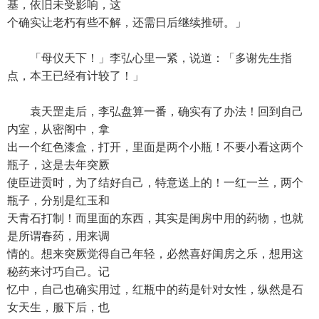
基，依旧未受影响，这
个确实让老朽有些不解，还需日后继续推研。」
「母仪天下！」李弘心里一紧，说道：「多谢先生指
点，本王已经有计较了！」
袁天罡走后，李弘盘算一番，确实有了办法！回到自己
内室，从密阁中，拿
出一个红色漆盒，打开，里面是两个小瓶！不要小看这两个
瓶子，这是去年突厥
使臣进贡时，为了结好自己，特意送上的！一红一兰，两个
瓶子，分别是红玉和
天青石打制！而里面的东西，其实是闺房中用的药物，也就
是所谓春药，用来调
情的。想来突厥觉得自己年轻，必然喜好闺房之乐，想用这
秘药来讨巧自己。记
忆中，自己也确实用过，红瓶中的药是针对女性，纵然是石
女天生，服下后，也