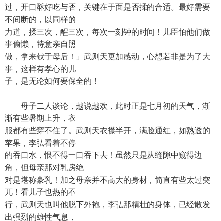
过，开口酥好吃与否，关键在于面是否揉的合适。最好需要
不间断的，以同样的
力道，揉三次，醒三次，每次一刻钟的时间！儿臣怕他们做
事偷懒，特意亲自照
做，拿来献于母后！」武则天更加感动，心想若非是为了大
事，这样有孝心的儿
子，是无论如何要保全的！
母子二人谈论，越说越欢，此时正是七月初的天气，渐
渐有些暑期上升，衣
服都有些穿不住了。武则天衣襟半开，满脸通红，如熟透的
苹果，李弘看着不停
的吞口水，恨不得一口吞下去！虽然只是从缝隙中窥得边
角，但母亲那对乳房绝
对是堪称豪乳！加之母亲并不高大的身材，简直有些太过突
兀！看儿子也热的不
行，武则天也叫他脱下外袍，李弘那精壮的身体，已经散发
出强烈的雄性气息，