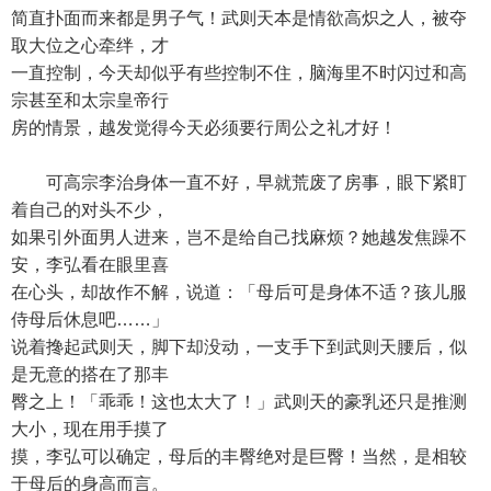
简直扑面而来都是男子气！武则天本是情欲高炽之人，被夺
取大位之心牵绊，才
一直控制，今天却似乎有些控制不住，脑海里不时闪过和高
宗甚至和太宗皇帝行
房的情景，越发觉得今天必须要行周公之礼才好！
可高宗李治身体一直不好，早就荒废了房事，眼下紧盯
着自己的对头不少，
如果引外面男人进来，岂不是给自己找麻烦？她越发焦躁不
安，李弘看在眼里喜
在心头，却故作不解，说道：「母后可是身体不适？孩儿服
侍母后休息吧……」
说着搀起武则天，脚下却没动，一支手下到武则天腰后，似
是无意的搭在了那丰
臀之上！「乖乖！这也太大了！」武则天的豪乳还只是推测
大小，现在用手摸了
摸，李弘可以确定，母后的丰臀绝对是巨臀！当然，是相较
于母后的身高而言。