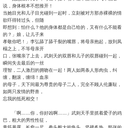
说，身体根本不想推开！
当她目光和儿子目光碰到一起时，立刻被对方那赤裸裸的情
欲吓得转过头，但随
即想到：怕什么？他的身体都是自己给的，又有什么不能看
的？」娘，让儿子来
孝敬你吧！」李弘舔了舔干裂的嘴唇，将母亲抱起，放到凤
榻之上，不等母亲开
口，张嘴亲了上去，武则天的双唇和儿子的双唇碰到一起，
瞬间失去最后的一丝
理智，二人激烈的拥吻在一起！两人如两条人形肉虫，纠
缠，翻滚，缠绵！血亲
的母子，天下间最为尊贵的母子二人，完全不顾人伦廉耻，
如两只发情的野兽，
忘我的抵死相交！
「啊……你，你好凶啊……」武则天手里抓着爱子的鸡
巴，粗大的男性性征，
青筋暴露，长愈一尺，拳头般大的龟头，坚硬炙热，怒张的