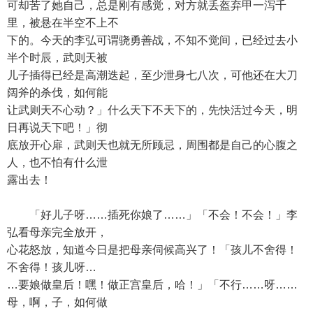
可却苦了她自己，总是刚有感觉，对方就丢盔弃甲一泻千
里，被悬在半空不上不
下的。今天的李弘可谓骁勇善战，不知不觉间，已经过去小
半个时辰，武则天被
儿子插得已经是高潮迭起，至少泄身七八次，可他还在大刀
阔斧的杀伐，如何能
让武则天不心动？」什么天下不天下的，先快活过今天，明
日再说天下吧！」彻
底放开心扉，武则天也就无所顾忌，周围都是自己的心腹之
人，也不怕有什么泄
露出去！
「好儿子呀……插死你娘了……」「不会！不会！」李
弘看母亲完全放开，
心花怒放，知道今日是把母亲伺候高兴了！「孩儿不舍得！
不舍得！孩儿呀…
…要娘做皇后！嘿！做正宫皇后，哈！」「不行……呀……
母，啊，子，如何做