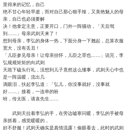
里得来的记忆，自己
绝不甘心年轻早逝，而对自己那心狠手辣，又美艳魅人的母
亲，自己也必须要解
决！他拿定主意，正要开口，门外一阵骚动，「天后驾
到……」母亲武则天来了！
想到母亲，李弘的身体一热，下面分身一下翘起，总算衣服
宽大，没有丢丑！
「儿臣参见母亲！让母亲挂怀，儿臣之罪也……」说完，李
弘规规矩矩的向武则
天跪下磕头行礼，没想到儿子竟然这么懂事，武则天心中也
是一阵温暖，流出几
滴眼泪，扶起李弘道：「弘儿，你没事就好，没事就
好……」接着，一连串的吩
咐，传太医，请袁先生……
武则天拉着李弘的手，在旁边嘘寒问暖，李弘的手被母
亲抓着，感觉暖暖的，
好不舒服！武则天确实是真情流露！偷眼看去，此时的武则