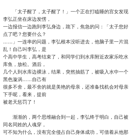
「太子醒了，太子醒了！」一个正在打瞌睡的宫女发现
李弘正坐在床边发愣，
一边报信一边跑到李弘身边，跪下，焦急的问：「太子您好
点了吧？您要什么？
……」一连串的问题，李弘根本没听进去，他脑子里一片混
乱！自己叫李弘，是
个高中学生，高考结束了，和同学们到水库附近农家乐吃水
库鱼，放松。酒后，
几个人到水库边裸泳，结果，突然抽筋了，被吸入水中一个
黑色漩涡……自己有
很多不舍，最不舍的就是美艳的母亲，还准备找机会对母亲
下手呢，看来，提前
被老天惩罚了！
渐渐的，两个思维融合到一起，李弘终于明白，自己被
同名同姓的人魂穿，
可不知为什么，没有完全侵占自己身体成功，可借着从他那