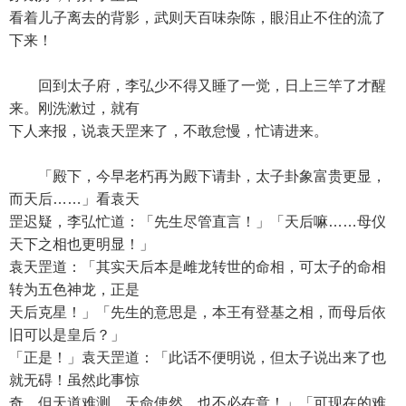
看着儿子离去的背影，武则天百味杂陈，眼泪止不住的流了
下来！
回到太子府，李弘少不得又睡了一觉，日上三竿了才醒
来。刚洗漱过，就有
下人来报，说袁天罡来了，不敢怠慢，忙请进来。
「殿下，今早老朽再为殿下请卦，太子卦象富贵更显，
而天后……」看袁天
罡迟疑，李弘忙道：「先生尽管直言！」「天后嘛……母仪
天下之相也更明显！」
袁天罡道：「其实天后本是雌龙转世的命相，可太子的命相
转为五色神龙，正是
天后克星！」「先生的意思是，本王有登基之相，而母后依
旧可以是皇后？」
「正是！」袁天罡道：「此话不便明说，但太子说出来了也
就无碍！虽然此事惊
奇，但天道难测，天命使然，也不必在意！」「可现在的难