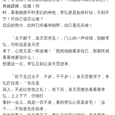
将她蹂躏，征服！同
时，看着她那不时变幻的神色，李弘更是如坐针毡，片刻不
宁！可自己该怎么做？
武后的势力，此时已经遍布朝野，自己毫无头绪！
「太子殿下，袁天罡求见！」门人的一声传报，惊醒李
弘，可听说是袁天罡
来了，心里又是一阵波澜！「既然他能看穿自己，那索性就
看看他要说什么！」
想通这一点，李弘立刻让袁天罡进来。
「臣下见过太子，千岁，千千岁！」袁天罡要拜下，李
弘拦住道：「先生是
高人，不必以世俗之礼！」坐下后，袁天罡微笑着看着李
弘，上上下下，仔细打
量好一会儿，就是一言不发，看的李弘心里直发毛！「这
个……不知袁先生前来，