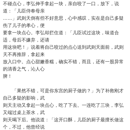
不碰点心，李弘伸手拿起一块，亲自咬了一口，放下，说
道：「儿臣侍奉母亲
……」武则天倒有些不好意思，心中感叹，实在是自己多疑
伤了儿子的孝心，便
要拿一块点心。李弘却拦住道：「儿臣试过这块，味道合
适，母后不嫌弃，还请
用这块吧！」说着将自己咬过的点心送到武则天面前，武则
天不再推辞，拿起来
放入口中。点心甜嫩香糯，确实不错，而且，还有一股异常
的清香之气，沁人心
脾！
「果然不错，可是你东宫的厨子做的？」为了补救刚才
自己多疑的影响，武
则天主动又拿起一块点心，吃了下去。一连吃了三块，李弘
又端过桌上茶水，武
则天喝下后。他说道：「这开口酥，儿臣的厨子最擅长做这
个，不过，他曾经说