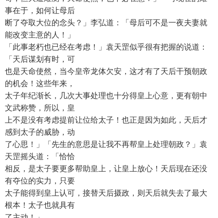
事在于，如何让母后
断了夺取大位的念头？」李弘道：「母后可不是一夜夫妻就
能改变主意的人！」
「此事老朽也已经在考虑！」袁天罡似乎很有把握的说道：
「天后谋划有时，可
也是天命使然，当今皇帝龙体欠安，这才有了天后干预朝政
的机会！这些年来，
太子年纪渐长，几次大事处理也十分得皇上心意，更有朝中
文武称赞，所以，皇
上不是没有考虑提前让位给太子！也正是因为如此，天后才
感到太子的威胁，动
了心思！」「先生的意思是让我不再帮皇上处理朝政？」袁
天罡摇头道：「恰恰
相反，是太子要更多帮助皇上，让皇上放心！天后现在还没
有夺位的实力，只要
太子能得到皇上认可，接替天后摄政，则天后就失去了最大
根本！太子也就具有
了主动！」