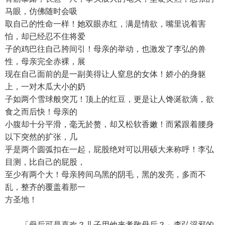
马眼，仿佛随时会吸
取自己的性命一样！她双眼赤红，满是情欲，嘴里说着害
怕，却已经忍不住将爱
子的鸡巴往自己胯间引！母亲的举动，也激发了李弘的兽
性，母亲完全赤裸，展
现在自己面前的是一副美得让人窒息的女体！娇小的身躯
上，一对木瓜大小的奶
子如两个雪球般突兀！顶上的红豆，更是让人馋涎欲滴，欲
食之而后快！母亲的
小腹却十分平滑，毫无於赘，却又松软香嫩！而紧跟着腰身
以下突然的扩张，几
乎是两个圆弧扣在一起，屁股绝对可以用硕大来称呼！李弘
目测，比自己的屁股，
至少有两个大！母亲胯间乌黑的阴毛，黑的发亮，多而不
乱，整齐的覆盖着那一
方圣地！
「母后可是喜欢？儿子用他来孝敬母后？」李弘淫邪的