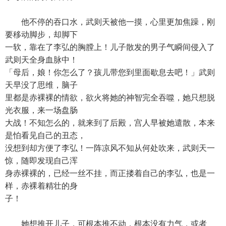
他不停的吞口水，武则天被他一摸，心里更加焦躁，刚
要移动脚步，却脚下
一软，靠在了李弘的胸膛上！儿子散发的男子气瞬间侵入了
武则天全身血脉中！
「母后，娘！你怎么了？孩儿带您到里面歇息去吧！」武则
天早没了思维，脑子
里都是赤裸裸的情欲，欲火将她的神智完全吞噬，她只想脱
光衣服，来一场盘肠
大战！不知怎么的，就来到了后殿，宫人早被她遣散，本来
是怕看见自己的丑态，
没想到却方便了李弘！一阵凉风不知从何处吹来，武则天一
惊，随即发现自己浑
身赤裸裸的，已经一丝不挂，而正搂着自己的李弘，也是一
样，赤裸着精壮的身
子！
她想推开儿子，可根本推不动，根本没有力气，或者