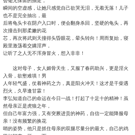
会毫无保留的抽走，
瞬间的空虚感，让她只感觉自己欲哭无泪，无着无落！儿子
也不是完全抽出，最
后将龟头卡在阴户入口时，便会翻身杀回，坚硬的龟头，再
次撞击到那柔嫩的花
芯，再次将武则天撞得头昏眼花，晕头转向！周而复始，寝
殿里激荡着交媾淫声，
让听了之人无不浑身冒火，想入非非！
这对母子，女人媚骨天生，又服了春药助兴，更是淫火
入骨，欲壑难填！男
人年轻气盛，仗着神药之力，真是阳火冲天！这才是干柴遇
烈火，久旱逢甘霖！
李弘知道自己的命运在今日一战！打起了十足十的精神！虽
然母亲正是虎狼之年，
但自己年富力强，又有突厥进贡的神药，自信一定能降服母
亲！没有频繁的换花
哨的姿势，他只是抓住母亲的双腿尽量分的最大，自己的鸡