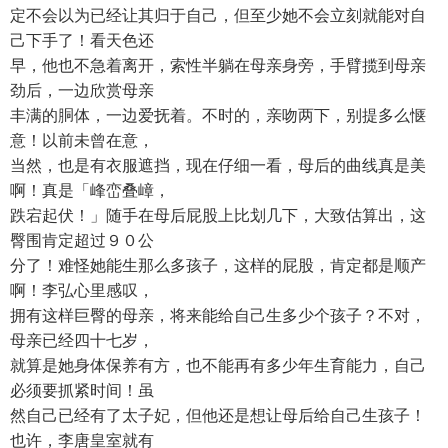
定不会以为已经让其归于自己，但至少她不会立刻就能对自
己下手了！看天色还
早，他也不急着离开，索性半躺在母亲身旁，手臂揽到母亲
劲后，一边欣赏母亲
丰满的胴体，一边爱抚着。不时的，亲吻两下，别提多么惬
意！以前未曾在意，
当然，也是有衣服遮挡，现在仔细一看，母后的曲线真是美
啊！真是「峰峦叠嶂，
跌宕起伏！」随手在母后屁股上比划几下，大致估算出，这
臀围肯定超过９０公
分了！难怪她能生那么多孩子，这样的屁股，肯定都是顺产
啊！李弘心里感叹，
拥有这样巨臀的母亲，将来能给自己生多少个孩子？不对，
母亲已经四十七岁，
就算是她身体保养有方，也不能再有多少年生育能力，自己
必须要抓紧时间！虽
然自己已经有了太子妃，但他还是想让母后给自己生孩子！
也许，李唐皇室就有