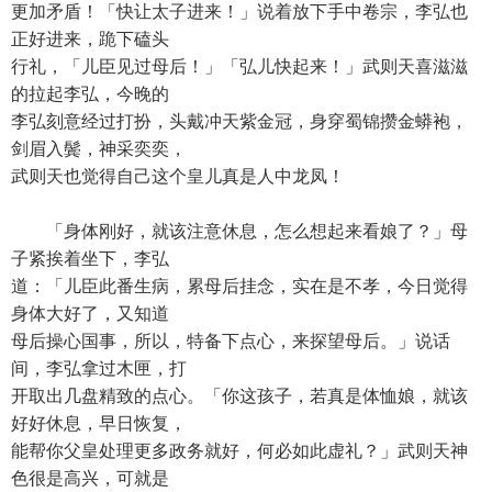
更加矛盾！「快让太子进来！」说着放下手中卷宗，李弘也
正好进来，跪下磕头
行礼，「儿臣见过母后！」「弘儿快起来！」武则天喜滋滋
的拉起李弘，今晚的
李弘刻意经过打扮，头戴冲天紫金冠，身穿蜀锦攒金蟒袍，
剑眉入鬓，神采奕奕，
武则天也觉得自己这个皇儿真是人中龙凤！
「身体刚好，就该注意休息，怎么想起来看娘了？」母
子紧挨着坐下，李弘
道：「儿臣此番生病，累母后挂念，实在是不孝，今日觉得
身体大好了，又知道
母后操心国事，所以，特备下点心，来探望母后。」说话
间，李弘拿过木匣，打
开取出几盘精致的点心。「你这孩子，若真是体恤娘，就该
好好休息，早日恢复，
能帮你父皇处理更多政务就好，何必如此虚礼？」武则天神
色很是高兴，可就是