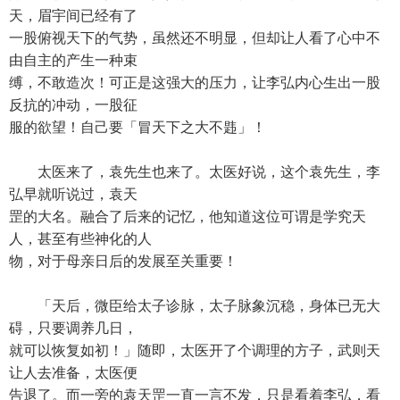
天，眉宇间已经有了
一股俯视天下的气势，虽然还不明显，但却让人看了心中不
由自主的产生一种束
缚，不敢造次！可正是这强大的压力，让李弘内心生出一股
反抗的冲动，一股征
服的欲望！自己要「冒天下之大不韪」！
太医来了，袁先生也来了。太医好说，这个袁先生，李
弘早就听说过，袁天
罡的大名。融合了后来的记忆，他知道这位可谓是学究天
人，甚至有些神化的人
物，对于母亲日后的发展至关重要！
「天后，微臣给太子诊脉，太子脉象沉稳，身体已无大
碍，只要调养几日，
就可以恢复如初！」随即，太医开了个调理的方子，武则天
让人去准备，太医便
告退了。而一旁的袁天罡一直一言不发，只是看着李弘，看