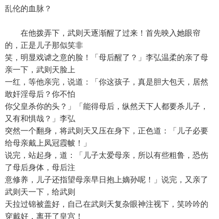
乱伦的血脉？
在他拨弄下，武则天逐渐醒了过来！首先映入她眼帘
的，正是儿子那似笑非
笑，明显戏谑之意的脸！「母后醒了？」李弘温柔的亲了母
亲一下，武则天脸上
一红，等他亲完，说道：「你这孩子，真是胆大包天，居然
敢奸淫母后？你不怕
你父皇杀你的头？」「能得母后，纵然天下人都要杀儿子，
又有和惧哉？」李弘
突然一个翻身，将武则天又压在身下，正色道：「儿子必要
给母亲戴上凤冠霞帔！」
说完，站起身，道：「儿子太爱母亲，所以有些粗鲁，恐伤
了母后身体，母后注
意修养，儿子还指望母亲早日抱上嫡孙呢！」说完，又亲了
武则天一下，给武则
天拉过锦被盖好，自己在武则天复杂眼神注视下，笑吟吟的
穿戴好，离开了皇宫！