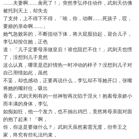
……夫妻啊……肏死了！」突然李弘停住动作，武则天仿佛
被托到天上，却失去
了支持，上不得下不得，「唉，你，动啊……死孩子，哎，
要娘的亲命啊……」
她气急败坏的，不断扭动下体，将大屁股抬起，迎合儿子，
李弘却按住她，正色
道：「儿子定要母亲做皇后！谁也阻拦不住！」武则天也愣
了，没想到儿子竟然
这么认真，哪里是恋奸情热一时冲动的样子？没想到儿子对
自己用情如此，虽然
不妥，却也感动，正要再说什么，李弘却不等她开口，张嘴
将她的嘴封住，吸出
香舌，武则天刚有的一丝神智再次陷于淫火！抱着母亲娇小
而丰满的身体，李弘
如痴如狂，他一个发力，也不抽出鸡巴，竟然将母亲面对面
的抱了起来！「啊，
你，你这是要做什么？」武则天虽然索需无度，但帝王之
家，终究有些礼法约束，