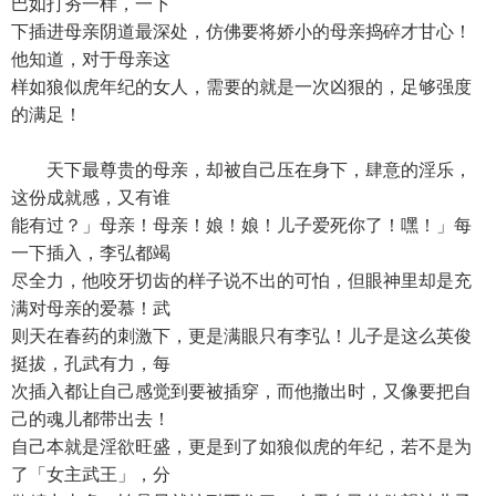
巴如打夯一样，一下
下插进母亲阴道最深处，仿佛要将娇小的母亲捣碎才甘心！
他知道，对于母亲这
样如狼似虎年纪的女人，需要的就是一次凶狠的，足够强度
的满足！
天下最尊贵的母亲，却被自己压在身下，肆意的淫乐，
这份成就感，又有谁
能有过？」母亲！母亲！娘！娘！儿子爱死你了！嘿！」每
一下插入，李弘都竭
尽全力，他咬牙切齿的样子说不出的可怕，但眼神里却是充
满对母亲的爱慕！武
则天在春药的刺激下，更是满眼只有李弘！儿子是这么英俊
挺拔，孔武有力，每
次插入都让自己感觉到要被插穿，而他撤出时，又像要把自
己的魂儿都带出去！
自己本就是淫欲旺盛，更是到了如狼似虎的年纪，若不是为
了「女主武王」，分