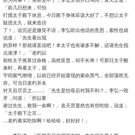
所为何事？」实在受不了，李弘主动开口询问，袁天罡道：
「前几日想来，可怕
打搅太子殿下休息，今日殿下身体应该大好了，不想让太子
疑惑太久，就来造访
了！」说完还是微笑不语，李弘听出他话的意思，索性也就
说道：「先生看出我
的异样？那就请直说吧！本太子也有诸多不解，还请先生指
点迷津！」「老朽以
前给太子推算过命格，虽然富贵，却不长寿！可那日太子醒
来时，再看太子，眉
宇间紫气缭绕，以前已经开始显现的索命黑气，全部荡然无
存。可当日老朽并未
对天后尽言之……」「先生是怕母后对我不利？」李弘一咬
牙，问道：「所以要
谢过先生，救我一命啊！」袁天罡显然也有些吃惊，说道：
「太子殿下之言…
…老朽着实吃惊啊！哈哈哈，好好好！」