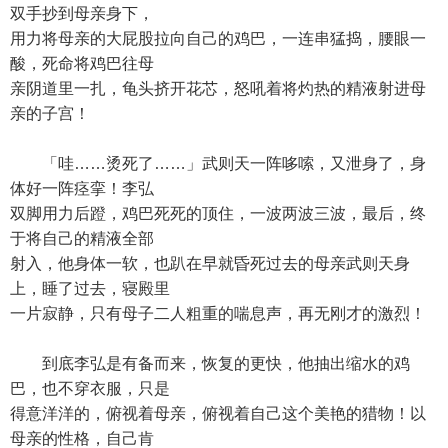
双手抄到母亲身下，
用力将母亲的大屁股拉向自己的鸡巴，一连串猛捣，腰眼一
酸，死命将鸡巴往母
亲阴道里一扎，龟头挤开花芯，怒吼着将灼热的精液射进母
亲的子宫！
「哇……烫死了……」武则天一阵哆嗦，又泄身了，身
体好一阵痉挛！李弘
双脚用力后蹬，鸡巴死死的顶住，一波两波三波，最后，终
于将自己的精液全部
射入，他身体一软，也趴在早就昏死过去的母亲武则天身
上，睡了过去，寝殿里
一片寂静，只有母子二人粗重的喘息声，再无刚才的激烈！
到底李弘是有备而来，恢复的更快，他抽出缩水的鸡
巴，也不穿衣服，只是
得意洋洋的，俯视着母亲，俯视着自己这个美艳的猎物！以
母亲的性格，自己肯