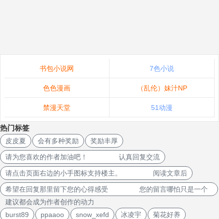
书包小说网
7色小说
色色漫画
（乱伦）妹汁NP
禁漫天堂
51动漫
热门标签
皮皮夏
会有多种奖励
奖励丰厚
请为您喜欢的作者加油吧！ 认真回复交流
请点击页面右边的小手图标支持楼主。 阅读文章后
希望在回复那里留下您的心得感受 您的留言哪怕只是一个
建议都会成为作者创作的动力
burst89
ppaaoo
snow_xefd
冰凌宇
菊花好养