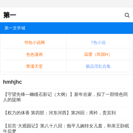
第一文学城
书包小说网
7色小说
色色漫画
囚爱（民国H）
禁漫天堂
极品淫乱合集
hmhjhc
【守望先锋—幽瞳石影记（大纲）】新年在家，拟了一部情色同
人的提纲
【权力的体香 第四部：河东河西】第26回：周衿，贵宾到
【后宫·大观园记】第八十八回：痴平儿婉转女儿羞，和亲王卧眠
午后梦