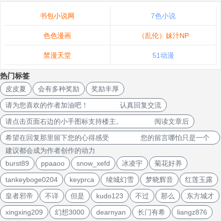
书包小说网
7色小说
色色漫画
（乱伦）妹汁NP
禁漫天堂
51动漫
热门标签
皮皮夏
会有多种奖励
奖励丰厚
请为您喜欢的作者加油吧！ 认真回复交流
请点击页面右边的小手图标支持楼主。 阅读文章后
希望在回复那里留下您的心得感受 您的留言哪怕只是一个
建议都会成为作者创作的动力
burst89
ppaaoo
snow_xefd
冰凌宇
菊花好养
tankeyboge0204
keyprca
绫城幻雪
梦晓辉音
红莲玉露
皇者邪帝
不详
但是
kudo123
不过
那么
东方城才
xingxing209
幻想3000
dearnyan
长门有希
liangz876