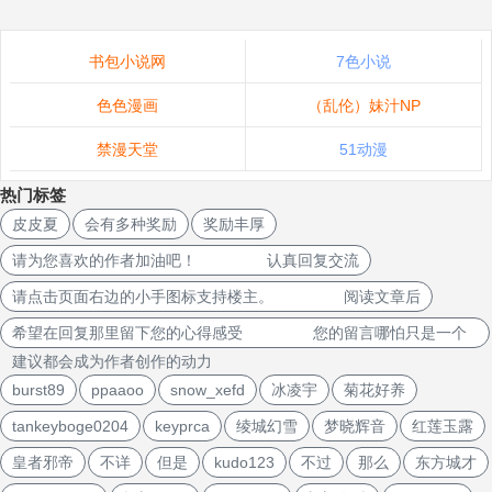
书包小说网
7色小说
色色漫画
（乱伦）妹汁NP
禁漫天堂
51动漫
热门标签
皮皮夏
会有多种奖励
奖励丰厚
请为您喜欢的作者加油吧！ 认真回复交流
请点击页面右边的小手图标支持楼主。 阅读文章后
希望在回复那里留下您的心得感受 您的留言哪怕只是一个
建议都会成为作者创作的动力
burst89
ppaaoo
snow_xefd
冰凌宇
菊花好养
tankeyboge0204
keyprca
绫城幻雪
梦晓辉音
红莲玉露
皇者邪帝
不详
但是
kudo123
不过
那么
东方城才