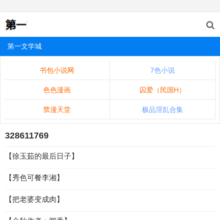
第一文学城
书包小说网
7色小说
色色漫画
囚爱（民国H）
禁漫天堂
极品淫乱合集
328611769
【徐玉茹的最后日子】
【秀色可餐李湘】
【把老婆变成肉】